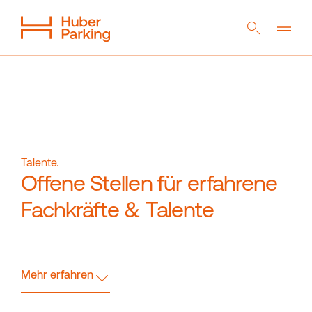
DE
EN
NL
Flexibles System
Aus einer Hand
Nachhaltigkeit
Digitales Parkhaus
Referenzen
Unternehmen
Talente.
Offene Stellen für erfahrene
Fachkräfte & Talente
Magazin
Kontakt
Downloads
Mehr erfahren