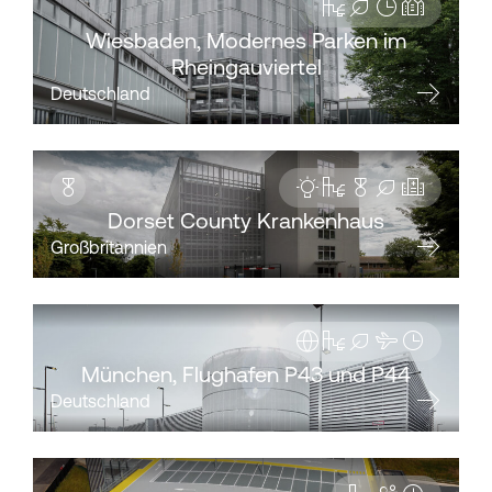
Wiesbaden, Modernes Parken im
Rheingauviertel
Deutschland
Dorset County Krankenhaus
Großbritannien
München, Flughafen P43 und P44
Deutschland