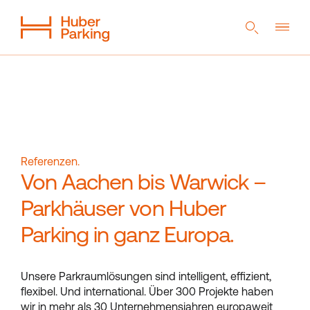
DE
EN
NL
Flexibles System
Aus einer Hand
Nachhaltigkeit
Digitales Parkhaus
Referenzen
Unternehmen
Referenzen.
Von Aachen bis Warwick –
Parkhäuser von Huber
Magazin
Kontakt
Parking in ganz Europa.
Downloads
Unsere Parkraumlösungen sind intelligent, effizient,
flexibel. Und international. Über 300 Projekte haben
wir in mehr als 30 Unternehmensjahren europaweit