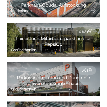
Parkhaus Gouda, Aufstockung
Niederlande
Leicester – Mitarbeiterparkhaus für
PepsiCo
Großbritannien
Parkhaus am Luton und Dunstable
Universitätskrankenhaus
Großbritannien