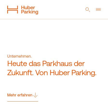
DE
EN
NL
Flexibles System
Aus einer Hand
Nachhaltigkeit
Digitales Parkhaus
Referenzen
Unternehmen
Unternehmen.
Heute das Parkhaus der
Zukunft. Von Huber Parking.
Magazin
Kontakt
Downloads
Mehr erfahren