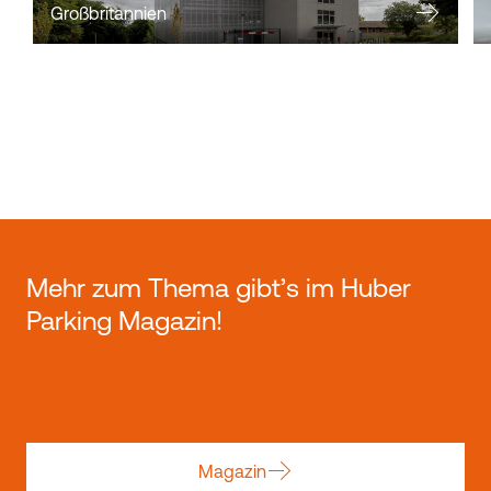
Großbritannien
Mehr zum Thema gibt’s im Huber
Parking Magazin!
Magazin