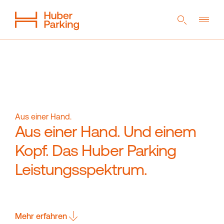
DE
EN
NL
Flexibles System
Aus einer Hand
Nachhaltigkeit
Digitales Parkhaus
Referenzen
Unternehmen
Aus einer Hand.
Aus einer Hand. Und einem
Kopf. Das Huber Parking
Magazin
Kontakt
Leistungsspektrum.
Downloads
Mehr erfahren