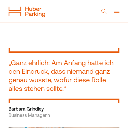
DE
EN
NL
Flexibles System
Aus einer Hand
Nachhaltigkeit
Digitales Parkhaus
Referenzen
Unternehmen
„Ganz ehrlich: Am Anfang hatte ich
den Eindruck, dass niemand ganz
genau wusste, wofür diese Rolle
Magazin
Kontakt
alles stehen sollte.“
Barbara Grindley
Downloads
Business Managerin