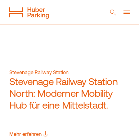
DE
EN
NL
Flexibles System
Aus einer Hand
Nachhaltigkeit
Digitales Parkhaus
Referenzen
Unternehmen
Stevenage Railway Station
Stevenage Railway Station
North: Moderner Mobility
Magazin
Kontakt
Hub für eine Mittelstadt.
Downloads
Mehr erfahren