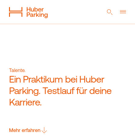
DE
EN
NL
Flexibles System
Aus einer Hand
Nachhaltigkeit
Digitales Parkhaus
Referenzen
Unternehmen
Talente.
Ein Praktikum bei Huber
Parking. Testlauf für deine
Magazin
Kontakt
Karriere.
Downloads
Mehr erfahren