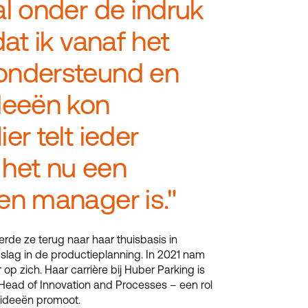
al onder de indruk
dat ik vanaf het
ondersteund en
ideeën kon
er telt ieder
 het nu een
en manager is."
rde ze terug naar haar thuisbasis in
slag in de productieplanning. In 2021 nam
op zich. Haar carrière bij Huber Parking is
 Head of Innovation and Processes – een rol
 ideeën promoot.