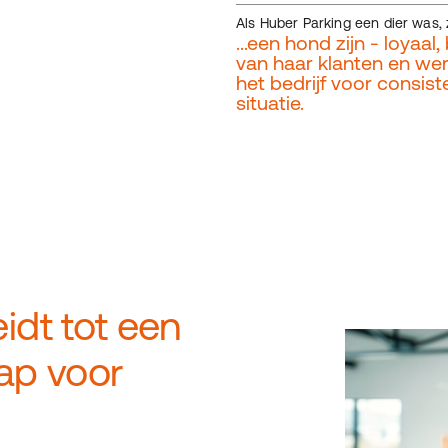
Als Huber Parking een dier was, z
...een hond zijn - loyaal
van haar klanten en we
het bedrijf voor consis
situatie.
eidt tot een
tap voor