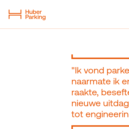
Flexibel systeem
Uit één hand
Duurzaamheid
Digitale parkeergarage
"Ik vond park
naarmate ik e
raakte, beseft
Magazine
Contact
nieuwe uitdag
tot engineerin