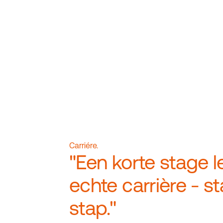
Carriére.
"Een korte stage l
echte carrière - s
stap."