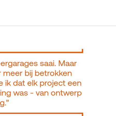
Referenties
Het bedrijf
Carrière
eergarages saai. Maar
r meer bij betrokken
e ik dat elk project een
ing was - van ontwerp
g."