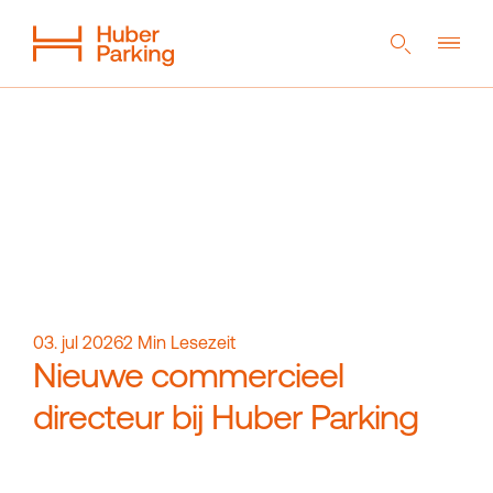
DE
EN
NL
Flexibel systeem
Uit één hand
Duurzaamheid
Digitale parkeergarage
Referenties
Het bedrijf
Carrière
03. jul 2026
2
Min Lesezeit
Nieuwe commercieel
directeur bij Huber Parking
Magazine
Contact